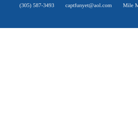
(305) 587-3493
captfunyet@aol.com
Mile M
H
A
SE
G
B
C