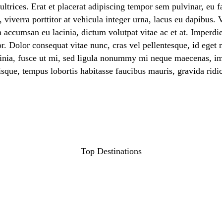
trices. Erat et placerat adipiscing tempor sem pulvinar, eu f
iverra porttitor at vehicula integer urna, lacus eu dapibus. V
 accumsan eu lacinia, dictum volutpat vitae ac et at. Imperdie
or. Dolor consequat vitae nunc, cras vel pellentesque, id eget
acinia, fusce ut mi, sed ligula nonummy mi neque maecenas, i
isque, tempus lobortis habitasse faucibus mauris, gravida ridi
Top Destinations