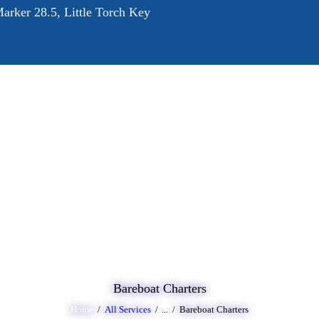
arker 28.5, Little Torch Key
OME
BOUT
RVICES
ALLERY
LOG
ONTACT
Bareboat Charters
Home
All Services
...
Bareboat Charters