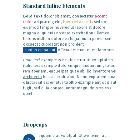
Standard Inline Elements
Bold text
dolor sit amet, consectetur
accent
color
adipisicing elit,
hovered accents
sed do
eiusmod tempor hovered ut labore et dolore
magna aliqu quis nostrud exercitation ullamco
laboris nisllum dolore eu fugiat nulla pareur sint
occaecat cupidatat non proident
sunt in culpa qui
officia deserunt m est laborum.
Italic text
example iste natus error sit voluptatem
italic text example doloremque laudantium, totam
rem aperiam, eaque ipsa quae ab illo inventore vei
architecto
beatae explicabo. Nemo enptatem quia
oluptas sit aspernatur
tooltip example
aut odit aut
fugit, sed quia consequuntur magni dolores eos
quiet.
Dropcaps
liquam erat volutpat. Ut wisi enim ad
D