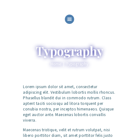
HOME
ABOUT
SERVICES
Typography
GALLERY
BLOG
Home
Typography
CONTACT
Lorem ipsum dolor sit amet, consectetur
adipiscing elit. Vestibulum lobortis mollis rhoncus.
Phasellus blandit dui in commodo rutrum. Class
aptent taciti sociosqu ad litora torquent per
conubia nostra, per inceptos himenaeos. Quisque
eget auctor ante. Maecenas lobortis convallis
viverra.
Maecenas tristique, velit et rutrum volutpat, nisi
libero porttitor diam, sit amet porttitor felis justo