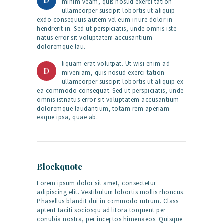
minim veam, quis nosud exerci tation
ullamcorper suscipit lobortis ut aliquip
exdo consequuis autem vel eum iriure dolor in
hendrerit in. Sed ut perspiciatis, unde omnis iste
natus error sit voluptatem accusantium
doloremque lau.
liquam erat volutpat. Ut wisi enim ad
D
miveniam, quis nosud exerci tation
ullamcorper suscipit lobortis ut aliquip ex
ea commodo consequat. Sed ut perspiciatis, unde
omnis istnatus error sit voluptatem accusantium
doloremque laudantium, totam rem aperiam
eaque ipsa, quae ab.
Blockquote
Lorem ipsum dolor sit amet, consectetur
adipiscing elit. Vestibulum lobortis mollis rhoncus.
Phasellus blandit dui in commodo rutrum. Class
aptent taciti sociosqu ad litora torquent per
conubia nostra, per inceptos himenaeos. Quisque